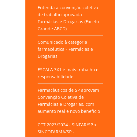
Entenda a convenção coletiva
de trabalho aprovada -
Farmácias e Drogarias (Exceto
Grande ABCD)
Comunicado à categoria
farmacêutica - Farmácias e
Drogarias
ESCALA 3X1 é mais trabalho e
responsabilidade
Farmacêuticos de SP aprovam
Convenção Coletiva de
Farmácias e Drogarias, com
aumento real e novo benefício
CCT 2023/2024 - SINFAR/SP x
SINCOFARMA/SP -