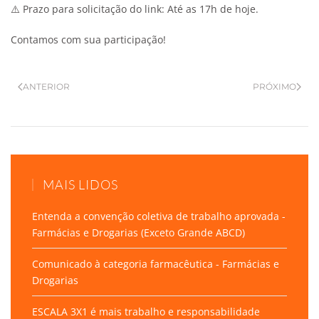
⚠️
Prazo para solicitação do link
: Até as 17h de hoje.
Contamos com sua participação!
ANTERIOR
PRÓXIMO
MAIS LIDOS
Entenda a convenção coletiva de trabalho aprovada -
Farmácias e Drogarias (Exceto Grande ABCD)
Comunicado à categoria farmacêutica - Farmácias e
Drogarias
ESCALA 3X1 é mais trabalho e responsabilidade