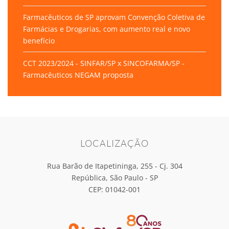
Farmacêuticos de SP aprovam Convenção Coletiva de
Farmácias e Drogarias, com aumento real e novo
benefício
CCT 2023/2024 - SINFAR/SP x SINCOFARMA/SP -
Farmacêuticos NEGAM proposta
LOCALIZAÇÃO
Rua Barão de Itapetininga, 255 - Cj. 304
República, São Paulo - SP
CEP: 01042-001