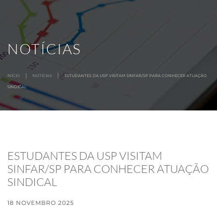
MENU
Skip to main content
NOTÍCIAS
INÍCIO
NOTÍCIAS
ESTUDANTES DA USP VISITAM SINFAR/SP PARA CONHECER ATUAÇÃO
SINDICAL
ESTUDANTES DA USP VISITAM
SINFAR/SP PARA CONHECER ATUAÇÃO
SINDICAL
18 NOVEMBRO 2025