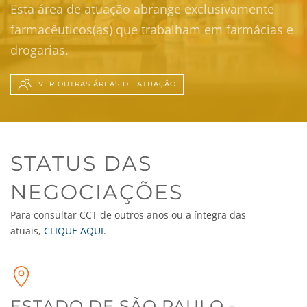
Esta área de atuação abrange exclusivamente
farmacêuticos(as) que trabalham em farmácias e
drogarias.
VER OUTRAS ÁREAS DE ATUAÇÃO
STATUS DAS
NEGOCIAÇÕES
Para consultar CCT de outros anos ou a íntegra das
atuais,
CLIQUE AQUI
.
ESTADO DE SÃO PAULO -